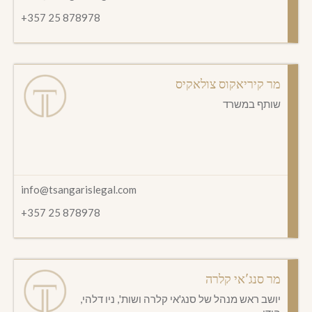
+357 25 878978
מר קיריאקוס צולאקיס
שותף במשרד
info@tsangarislegal.com
+357 25 878978
מר סנג'אי קלרה
יושב ראש מנהל של סנג'אי קלרה ושות', ניו דלהי,