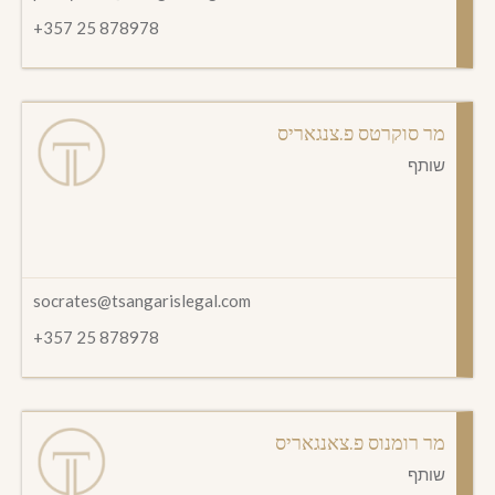
+357 25 878978
מר סוקרטס פ.צנגאריס
שותף
socrates@tsangarislegal.com
+357 25 878978
מר רומנוס פ.צאנגאריס
שותף