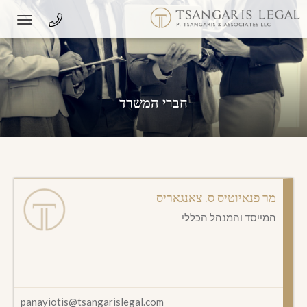
oggle
gation
חברי המשרד
מר פנאיוטיס ס. צאנגאריס
המייסד והמנהל הכללי
panayiotis@tsangarislegal.com